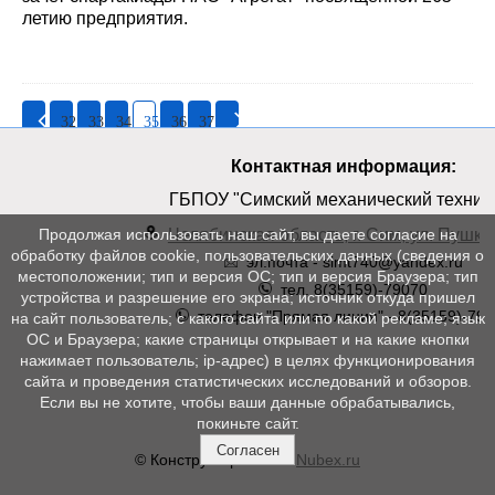
летию предприятия.
32
33
34
35
36
37
Контактная информация:
ГБПОУ "Симский механический техник
Челябинская область, г. Сим, ул. Пушкин
Продолжая использовать наш сайт, вы даете согласие на
обработку файлов cookie, пользовательских данных (сведения о
эл.почта - simt740@yandex.ru
местоположении; тип и версия ОС; тип и версия Браузера; тип
тел. 8(35159)-79070
устройства и разрешение его экрана; источник откуда пришел
телефон "Прямая линия" - 8(35159)-790
на сайт пользователь; с какого сайта или по какой рекламе; язык
ОС и Браузера; какие страницы открывает и на какие кнопки
нажимает пользователь; ip-адрес) в целях функционирования
сайта и проведения статистических исследований и обзоров.
Если вы не хотите, чтобы ваши данные обрабатывались,
покиньте сайт.
Согласен
© Конструктор сайтов
Nubex.ru