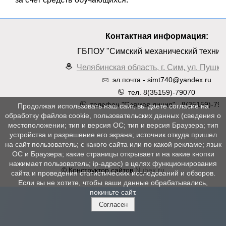
Контактная информация:
ГБПОУ "Симский механический техник
Челябинская область, г. Сим, ул. Пушкин
эл.почта - simt740@yandex.ru
тел. 8(35159)-79070
телефон "Прямая линия" - 8(35159)-790
Продолжая использовать наш сайт, вы даете согласие на
обработку файлов cookie, пользовательских данных (сведения о
местоположении; тип и версия ОС; тип и версия Браузера; тип
устройства и разрешение его экрана; источник откуда пришел
на сайт пользователь; с какого сайта или по какой рекламе; язык
ОС и Браузера; какие страницы открывает и на какие кнопки
нажимает пользователь; ip-адрес) в целях функционирования
© Конструктор сайтов
Nubex.ru
сайта и проведения статистических исследований и обзоров.
Если вы не хотите, чтобы ваши данные обрабатывались,
покиньте сайт.
Согласен