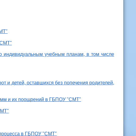
МТ"
"СМТ"
о индивидуальным учебным планам, в том числе
рот и детей, оставшихся без попечения родителей,
амм и их поощрений в ГБПОУ "СМТ"
СМТ"
 процесса в ГБПОУ "СМТ"