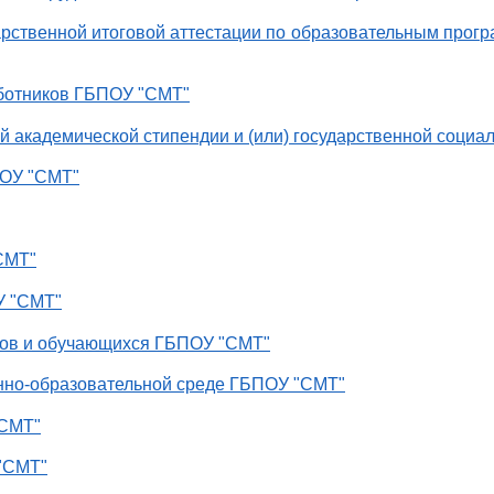
арственной итоговой аттестации по образовательным прог
аботников ГБПОУ "СМТ"
й академической стипендии и (или) государственной соци
ПОУ "СМТ"
СМТ"
У "СМТ"
ков и обучающихся ГБПОУ "СМТ"
нно-образовательной среде ГБПОУ "СМТ"
"СМТ"
"СМТ"