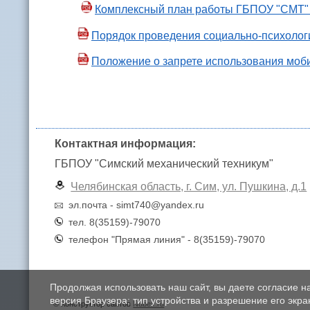
Комплексный план работы ГБПОУ "СМТ" 
Порядок проведения социально-психолог
Положение о запрете использования мо
Контактная информация:
ГБПОУ "Симский механический техникум"
Челябинская область, г. Сим, ул. Пушкина, д.1
эл.почта - simt740@yandex.ru
тел. 8(35159)-79070
телефон "Прямая линия" - 8(35159)-79070
Продолжая использовать наш сайт, вы даете согласие н
версия Браузера; тип устройства и разрешение его экран
© Конструктор сайтов
Nubex.ru