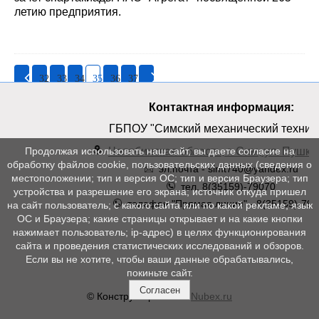
летию предприятия.
32
33
34
35
36
37
Контактная информация:
ГБПОУ "Симский механический техник
Челябинская область, г. Сим, ул. Пушкин
Продолжая использовать наш сайт, вы даете согласие на
обработку файлов cookie, пользовательских данных (сведения о
эл.почта - simt740@yandex.ru
местоположении; тип и версия ОС; тип и версия Браузера; тип
тел. 8(35159)-79070
устройства и разрешение его экрана; источник откуда пришел
телефон "Прямая линия" - 8(35159)-790
на сайт пользователь; с какого сайта или по какой рекламе; язык
ОС и Браузера; какие страницы открывает и на какие кнопки
нажимает пользователь; ip-адрес) в целях функционирования
сайта и проведения статистических исследований и обзоров.
Если вы не хотите, чтобы ваши данные обрабатывались,
покиньте сайт.
Согласен
© Конструктор сайтов
Nubex.ru