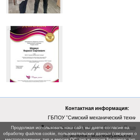
Контактная информация:
ГБПОУ "Симский механический техник
Челябинская область, г. Сим, ул. Пушкин
Продолжая использовать наш сайт, вы даете согласие на
обработку файлов cookie, пользовательских данных (сведения о
эл.почта - simt740@yandex.ru
местоположении; тип и версия ОС; тип и версия Браузера; тип