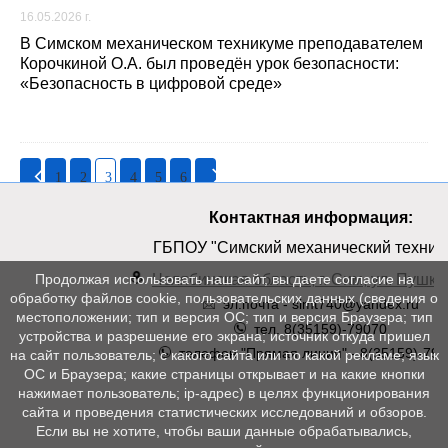
16.05.2026 г.
В Симском механическом техникуме преподавателем
Корочкиной О.А. был проведён урок безопасности:
«Безопасность в цифровой среде»
1
2
3
4
5
6
Контактная информация:
ГБПОУ "Симский механический техник
Челябинская область, г. Сим, ул. Пушкин
Продолжая использовать наш сайт, вы даете согласие на
обработку файлов cookie, пользовательских данных (сведения о
эл.почта - simt740@yandex.ru
местоположении; тип и версия ОС; тип и версия Браузера; тип
тел. 8(35159)-79070
устройства и разрешение его экрана; источник откуда пришел
телефон "Прямая линия" - 8(35159)-790
на сайт пользователь; с какого сайта или по какой рекламе; язык
ОС и Браузера; какие страницы открывает и на какие кнопки
нажимает пользователь; ip-адрес) в целях функционирования
сайта и проведения статистических исследований и обзоров.
Если вы не хотите, чтобы ваши данные обрабатывались,