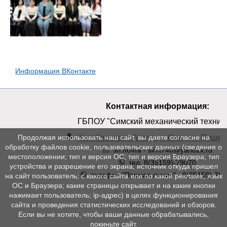
Информация ВКонтакте
Контактная информация:
ГБПОУ "Симский механический техник
Челябинская область, г. Сим, ул. Пушкин
Продолжая использовать наш сайт, вы даете согласие на
обработку файлов cookie, пользовательских данных (сведения о
эл.почта - simt740@yandex.ru
местоположении; тип и версия ОС; тип и версия Браузера; тип
тел. 8(35159)-79070
устройства и разрешение его экрана; источник откуда пришел
телефон "Прямая линия" - 8(35159)-790
на сайт пользователь; с какого сайта или по какой рекламе; язык
ОС и Браузера; какие страницы открывает и на какие кнопки
нажимает пользователь; ip-адрес) в целях функционирования
сайта и проведения статистических исследований и обзоров.
Если вы не хотите, чтобы ваши данные обрабатывались,
покиньте сайт.