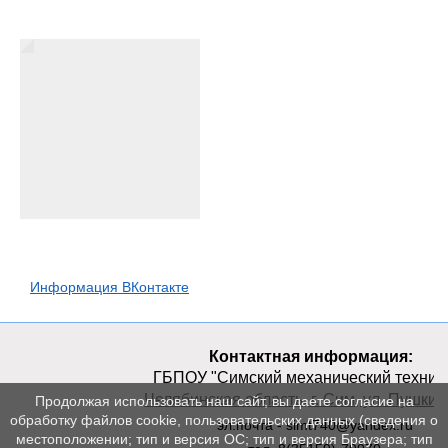
Информация ВКонтакте
Контактная информация:
ГБПОУ "Симский механический техник
Челябинская область, г. Сим, ул. Пушкина
Продолжая использовать наш сайт, вы даете согласие на
обработку файлов cookie, пользовательских данных (сведения о
эл.почта - simt740@yandex.ru
местоположении; тип и версия ОС; тип и версия Браузера; тип