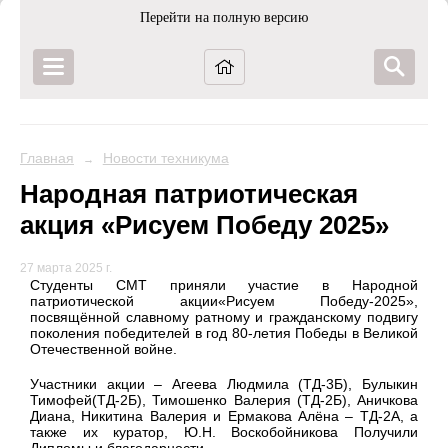
Перейти на полную версию
Главная
Новости техникума
→
Народная патриотическая
акция «Рисуем Победу 2025»
27 марта 2025 г.
Студенты СМТ приняли участие в Народной
патриотической акции«Рисуем Победу-2025»,
посвящённой славному ратному и гражданскому подвигу
поколения победителей в год 80-летия Победы в Великой
Отечественной войне.
Участники акции – Агеева Людмила (ТД-3Б), Булыкин
Тимофей(ТД-2Б), Тимошенко Валерия (ТД-2Б), Аничкова
Диана, Никитина Валерия и Ермакова Алёна – ТД-2А, а
также их куратор, Ю.Н. Воскобойникова Получили