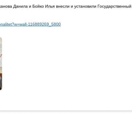
еканова Данила и Бойко Илья внесли и установили Государственны
ionalitet?w=wall-116889269_5800