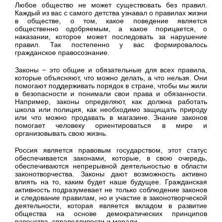
Любое общество не может существовать без правил.
Каждый из вас с самого детства узнавал о правилах жизни
в обществе, о том, какое поведение является
общественно одобряемым, а какое порицается, о
наказании, которое может последовать за нарушение
правил. Так постепенно у вас формировалось
гражданское правосознание.
Законы − это общие и обязательные для всех правила,
которые объясняют, что можно делать, а что нельзя. Они
помогают поддерживать порядок в стране, чтобы мы жили
в безопасности и понимали свои права и обязанности.
Например, законы определяют, как должна работать
школа или полиция, как необходимо защищать природу
или что можно продавать в магазине. Знание законов
помогает человеку ориентироваться в мире и
организовывать свою жизнь.
Россия является правовым государством, этот статус
обеспечивается законами, которые, в свою очередь,
обеспечиваются непрерывной деятельностью в области
законотворчества. Законы дают возможность активно
влиять на то, каким будет наше будущее. Гражданская
активность подразумевает не только соблюдение законов
и следование правилам, но и участие в законотворческой
деятельности, которая является вкладом в развитие
общества на основе демократических принципов
равенства, справедливости и морали.