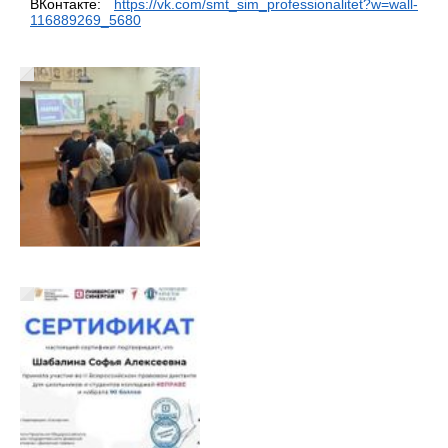
ВКонтакте:
https://vk.com/smt_sim_professionalitet?w=wall-
116889269_5680