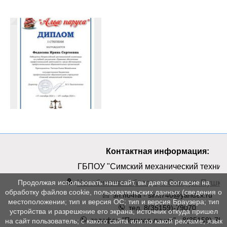
Контактная информация:
ГБПОУ "Симский механический техник
Челябинская область, г. Сим, ул. Пушкин
Продолжая использовать наш сайт, вы даете согласие на
обработку файлов cookie, пользовательских данных (сведения о
эл.почта - simt740@yandex.ru
местоположении; тип и версия ОС; тип и версия Браузера; тип
тел. 8(35159)-79070
устройства и разрешение его экрана; источник откуда пришел
телефон "Прямая линия" - 8(35159)-790
на сайт пользователь; с какого сайта или по какой рекламе; язык