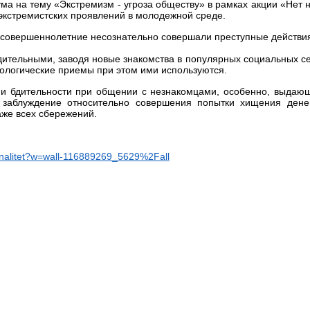
ма на тему «Экстремизм - угроза обществу» в рамках акции «Нет 
экстремистских проявлений в молодежной среде.
есовершеннолетние несознательно совершали преступные действия 
ительными, заводя новые знакомства в популярных социальных с
хологические приемы при этом ими используются.
ии бдительности при общении с незнакомцами, особенно, выдающ
заблуждение относительно совершения попытки хищения денег
аже всех сбережений.
onalitet?w=wall-116889269_5629%2Fall