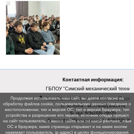
Контактная информация:
ГБПОУ "Симский механический техник
Челябинская область, г. Сим, ул. Пушкин
Продолжая использовать наш сайт, вы даете согласие на
обработку файлов cookie, пользовательских данных (сведения о
эл.почта - simt740@yandex.ru
местоположении; тип и версия ОС; тип и версия Браузера; тип
тел. 8(35159)-79070
устройства и разрешение его экрана; источник откуда пришел
телефон "Прямая линия" - 8(35159)-790
на сайт пользователь; с какого сайта или по какой рекламе; язык
ОС и Браузера; какие страницы открывает и на какие кнопки
нажимает пользователь; ip-адрес) в целях функционирования