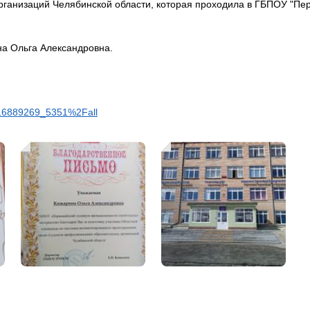
рганизаций Челябинской области, которая проходила в ГБПОУ "Пе
на Ольга Александровна.
116889269_5351%2Fall