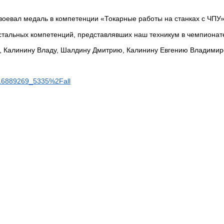
авоевал медаль в компетенции «Токарные работы на станках с ЧПУ
тальных компетенций, представлявших наш техникум в чемпионате в
е, Калинину Владу, Шалдину Дмитрию, Калинину Евгению Владимир
116889269_5335%2Fall