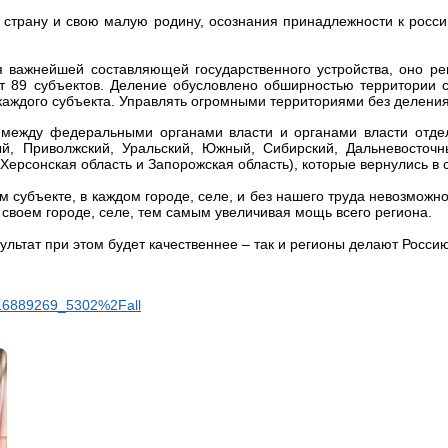
 страну и свою малую родину, осознания принадлежности к росс
я важнейшей составляющей государственного устройства, оно р
ют 89 субъектов. Деление обусловлено обширностью территории с
аждого субъекта. Управлять огромными территориями без деления
 между федеральными органами власти и органами власти отде
й, Приволжский, Уральский, Южный, Сибирский, Дальневосточны
ерсонская область и Запорожская область), которые вернулись в с
м субъекте, в каждом городе, селе, и без нашего труда невозможно
своем городе, селе, тем самым увеличивая мощь всего региона.
зультат при этом будет качественнее – так и регионы делают Россию
116889269_5302%2Fall