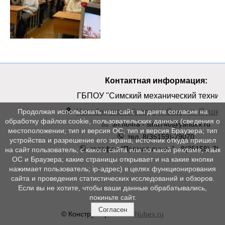
Контактная информация:
ГБПОУ "Симский механический техник
Челябинская область, г. Сим, ул. Пушкин
Продолжая использовать наш сайт, вы даете согласие на
обработку файлов cookie, пользовательских данных (сведения о
эл.почта - simt740@yandex.ru
местоположении; тип и версия ОС; тип и версия Браузера; тип
тел. 8(35159)-79070
устройства и разрешение его экрана; источник откуда пришел
телефон "Прямая линия" - 8(35159)-790
на сайт пользователь; с какого сайта или по какой рекламе; язык
ОС и Браузера; какие страницы открывает и на какие кнопки
нажимает пользователь; ip-адрес) в целях функционирования
сайта и проведения статистических исследований и обзоров.
Если вы не хотите, чтобы ваши данные обрабатывались,
покиньте сайт.
Согласен
© Конструктор сайтов
Nubex.ru