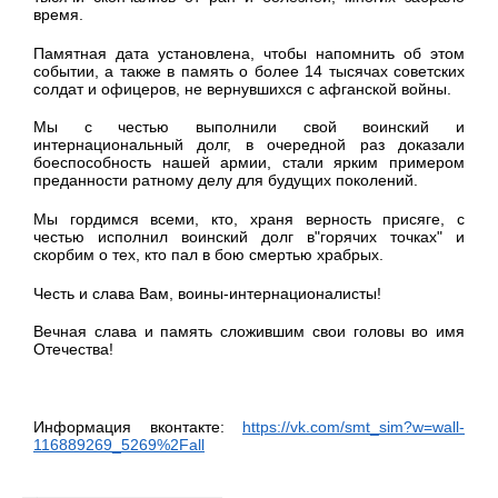
время.
Памятная дата установлена, чтобы напомнить об этом
событии, а также в память о более 14 тысячах советских
солдат и офицеров, не вернувшихся с афганской войны.
Мы с честью выполнили свой воинский и
интернациональный долг, в очередной раз доказали
боеспособность нашей армии, стали ярким примером
преданности ратному делу для будущих поколений.
Мы гордимся всеми, кто, храня верность присяге, с
честью исполнил воинский долг в"горячих точках" и
скорбим о тех, кто пал в бою смертью храбрых.
Честь и слава Вам, воины-интернационалисты!
Вечная слава и память сложившим свои головы во имя
Отечества!
Информация вконтакте:
https://vk.com/smt_sim?w=wall-
116889269_5269%2Fall