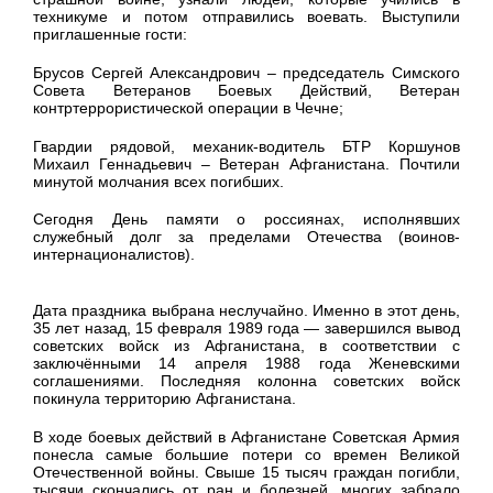
техникуме и потом отправились воевать. Выступили
приглашенные гости:
Брусов Сергей Александрович – председатель Симского
Совета Ветеранов Боевых Действий, Ветеран
контртеррористической операции в Чечне;
Гвардии рядовой, механик-водитель БТР Коршунов
Михаил Геннадьевич – Ветеран Афганистана. Почтили
минутой молчания всех погибших.
Сегодня День памяти о россиянах, исполнявших
служебный долг за пределами Отечества (воинов-
интернационалистов).
Дата праздника выбрана неслучайно. Именно в этот день,
35 лет назад, 15 февраля 1989 года — завершился вывод
советских войск из Афганистана, в соответствии с
заключёнными 14 апреля 1988 года Женевскими
соглашениями. Последняя колонна советских войск
покинула территорию Афганистана.
В ходе боевых действий в Афганистане Советская Армия
понесла самые большие потери со времен Великой
Отечественной войны. Свыше 15 тысяч граждан погибли,
тысячи скончались от ран и болезней, многих забрало