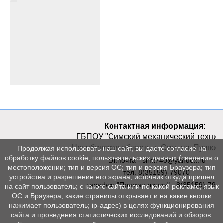
Контактная информация:
ГБПОУ "Симский механический техник
Челябинская область, г. Сим, ул. Пушкина
Продолжая использовать наш сайт, вы даете согласие на
обработку файлов cookie, пользовательских данных (сведения о
эл.почта - simt740@yandex.ru
местоположении; тип и версия ОС; тип и версия Браузера; тип
тел. 8(35159)-79070
устройства и разрешение его экрана; источник откуда пришел
телефон "Прямая линия" - 8(35159)-790
на сайт пользователь; с какого сайта или по какой рекламе; язык
ОС и Браузера; какие страницы открывает и на какие кнопки
нажимает пользователь; ip-адрес) в целях функционирования
сайта и проведения статистических исследований и обзоров.