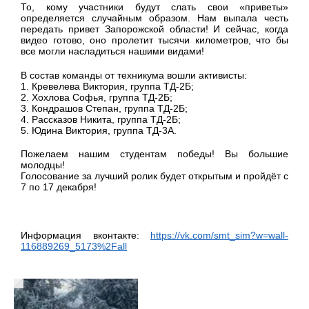
То, кому участники будут слать свои «приветы»
определяется случайным образом. Нам выпала честь
передать привет Запорожской области! И сейчас, когда
видео готово, оно пролетит тысячи километров, что бы
все могли насладиться нашими видами!
В состав команды от техникума вошли активисты:
1. Кревелева Виктория, группа ТД-2Б;
2. Хохлова Софья, группа ТД-2Б;
3. Кондрашов Степан, группа ТД-2Б;
4. Рассказов Никита, группа ТД-2Б;
5. Юдина Виктория, группа ТД-3А.
Пожелаем нашим студентам победы! Вы большие
молодцы!
Голосование за лучший ролик будет открытым и пройдёт с
7 по 17 декабря!
Информация вконтакте:
https://vk.com/smt_sim?w=wall-
116889269_5173%2Fall