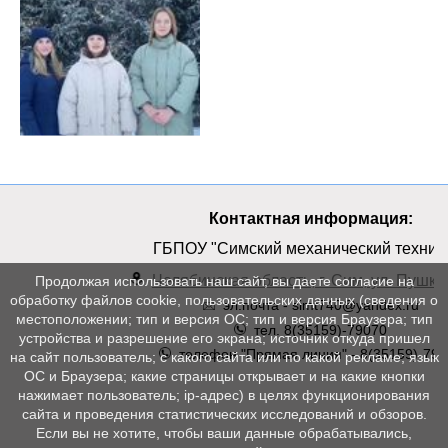
Контактная информация:
ГБПОУ "Симский механический техник
Челябинская область, г. Сим, ул. Пушкин
Продолжая использовать наш сайт, вы даете согласие на
обработку файлов cookie, пользовательских данных (сведения о
эл.почта - simt740@yandex.ru
местоположении; тип и версия ОС; тип и версия Браузера; тип
тел. 8(35159)-79070
устройства и разрешение его экрана; источник откуда пришел
телефон "Прямая линия" - 8(35159)-790
на сайт пользователь; с какого сайта или по какой рекламе; язык
ОС и Браузера; какие страницы открывает и на какие кнопки
нажимает пользователь; ip-адрес) в целях функционирования
сайта и проведения статистических исследований и обзоров.
Если вы не хотите, чтобы ваши данные обрабатывались,