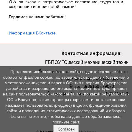
О.А.
за вклад в патриотическое воспитание студентов и
сохранение исторической памяти!
Гордимся нашими ребятами!
Информация ВКонтакте
Контактная информация:
ГБПОУ "Симский механический техник
Челябинская область, г. Сим, ул. Пушкин
Продолжая использовать наш сайт, вы даете согласие на
обработку файлов cookie, пользовательских данных (сведения о
эл.почта - simt740@yandex.ru
местоположении; тип и версия ОС; тип и версия Браузера; тип
тел. 8(35159)-79070
устройства и разрешение его экрана; источник откуда пришел
телефон "Прямая линия" - 8(35159)-790
на сайт пользователь; с какого сайта или по какой рекламе; язык
ОС и Браузера; какие страницы открывает и на какие кнопки
нажимает пользователь; ip-адрес) в целях функционирования
сайта и проведения статистических исследований и обзоров.
Если вы не хотите, чтобы ваши данные обрабатывались,
покиньте сайт.
Согласен
© Конструктор сайтов
Nubex.ru