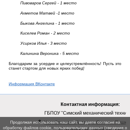
Пивоваров Сергей - 1 место
Ахметов Матвей -1 место
Быкова Ангелина - 1 место
Киселев Роман - 2 место
Усирков Илья - 3 место
Калинина Вероника - 5 место
Благодарим за усердие и целеустремлённость! Пусть это
станет стартом для новых ярких побед!
Информация ВКонтакте
Контактная информация:
ГБПОУ "Симский механический техник
Челябинская область, г. Сим, ул. Пушкин
Продолжая использовать наш сайт, вы даете согласие на
обработку файлов cookie, пользовательских данных (сведения о
эл.почта - simt740@yandex.ru