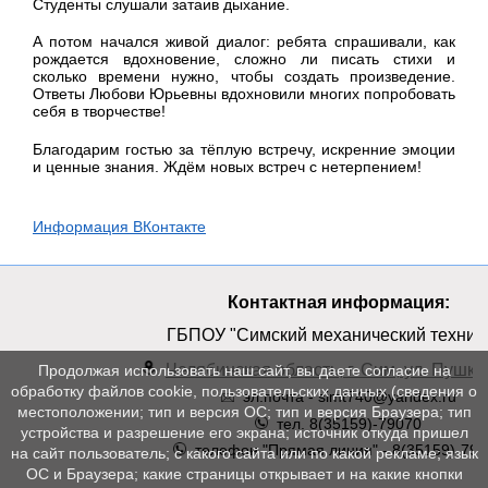
Студенты слушали затаив дыхание.
А потом начался живой диалог: ребята спрашивали, как
рождается вдохновение, сложно ли писать стихи и
сколько времени нужно, чтобы создать произведение.
Ответы Любови Юрьевны вдохновили многих попробовать
себя в творчестве!
Благодарим гостью за тёплую встречу, искренние эмоции
и ценные знания. Ждём новых встреч с нетерпением!
Информация ВКонтакте
Контактная информация:
ГБПОУ "Симский механический техник
Челябинская область, г. Сим, ул. Пушкин
Продолжая использовать наш сайт, вы даете согласие на
обработку файлов cookie, пользовательских данных (сведения о
эл.почта - simt740@yandex.ru
местоположении; тип и версия ОС; тип и версия Браузера; тип
тел. 8(35159)-79070
устройства и разрешение его экрана; источник откуда пришел
телефон "Прямая линия" - 8(35159)-790
на сайт пользователь; с какого сайта или по какой рекламе; язык
ОС и Браузера; какие страницы открывает и на какие кнопки