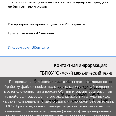
спасибо болельщикам — без вашей поддержки праздник
не был бы таким ярким!
В мероприятии приняло участие 24 студента.
Присутствовало 47 человек.
Информация ВКонтакте
Контактная информация:
ГБПОУ "Симский механический техник
Челябинская область, г. Сим, ул. Пушкин
Продолжая использовать наш сайт, вы даете согласие на
обработку файлов cookie, пользовательских данных (сведения о
эл.почта - simt740@yandex.ru
местоположении; тип и версия ОС; тип и версия Браузера; тип
тел. 8(35159)-79070
устройства и разрешение его экрана; источник откуда пришел
телефон "Прямая линия" - 8(35159)-790
на сайт пользователь; с какого сайта или по какой рекламе; язык
ОС и Браузера; какие страницы открывает и на какие кнопки
нажимает пользователь; ip-адрес) в целях функционирования