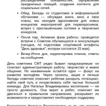
распределение обязанностей, оформление
праздничных локаций, создание контента для
социальных сетей.
Обед. Беседы со студентами в неформальной
обстановке — обсуждая книги, кино и свои
планы, мы находим вдохновение для новых
инициатив: мероприятий для первокурсников,
встреч с приглашёнными гостями и творческих
конкурсов.
После пар. Активная фаза работы: проводятся
встречи с Советом обучающихся и консультации
(сегодня, по подготовке спортивной эстафеты
"День здоровья", которая состоится 15 мая).
Вечер.Итоги дня, корректировка планов, ответы
на сообщения.
День советника СМТ редко бывает предсказуемым: он
сочетает административную работу, творчество и живое
общение. Но неизменным остаётся одно — фокус на
развитии молодёжи. Через проекты, акции и личные
беседы советник помогает ребятам раскрыть потенциал,
найти свой путь и почувствовать себя частью большой
команды. Для Натальи Владимировны воспитание — не
просто должность. Она верит в ребят, помогает им
двигаться в правильном направлении, раскрывает их
возможности и предоставляет необходимую поддержку.
Благодарим Наталью Владимировну за то, что делаете