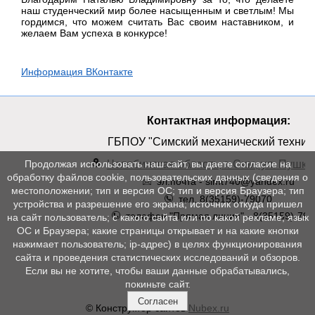
наш студенческий мир более насыщенным и светлым! Мы
гордимся, что можем считать Вас своим наставником, и
желаем Вам успеха в конкурсе!
Информация ВКонтакте
Контактная информация:
ГБПОУ "Симский механический техник
Челябинская область, г. Сим, ул. Пушкин
Продолжая использовать наш сайт, вы даете согласие на
обработку файлов cookie, пользовательских данных (сведения о
эл.почта - simt740@yandex.ru
местоположении; тип и версия ОС; тип и версия Браузера; тип
тел. 8(35159)-79070
устройства и разрешение его экрана; источник откуда пришел
телефон "Прямая линия" - 8(35159)-790
на сайт пользователь; с какого сайта или по какой рекламе; язык
ОС и Браузера; какие страницы открывает и на какие кнопки
нажимает пользователь; ip-адрес) в целях функционирования
сайта и проведения статистических исследований и обзоров.
Если вы не хотите, чтобы ваши данные обрабатывались,
покиньте сайт.
Согласен
© Конструктор сайтов
Nubex.ru