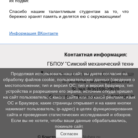
их подвиг.
Спасибо нашим талантливым студентам за то, что
бережно хранят память и делятся ею с окружающими!
Информация ВКонтакте
Контактная информация:
ГБПОУ "Симский механический техник
Челябинская область, г. Сим, ул. Пушкин
Продолжая использовать наш сайт, вы даете согласие на
обработку файлов cookie, пользовательских данных (сведения о
эл.почта - simt740@yandex.ru
местоположении; тип и версия ОС; тип и версия Браузера; тип
тел. 8(35159)-79070
устройства и разрешение его экрана; источник откуда пришел
телефон "Прямая линия" - 8(35159)-790
на сайт пользователь; с какого сайта или по какой рекламе; язык
ОС и Браузера; какие страницы открывает и на какие кнопки
нажимает пользователь; ip-адрес) в целях функционирования
сайта и проведения статистических исследований и обзоров.
Если вы не хотите, чтобы ваши данные обрабатывались,
покиньте сайт.
Согласен
© Конструктор сайтов
Nubex.ru