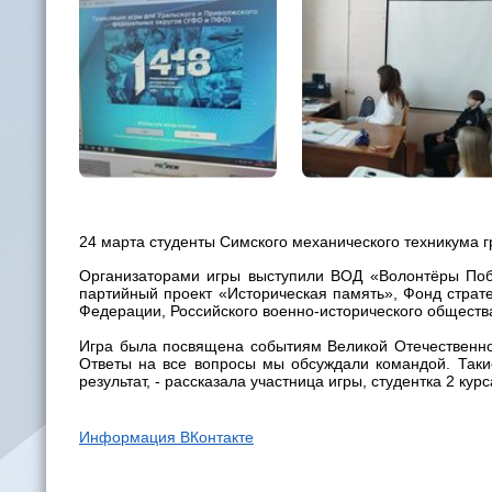
24 марта студенты Симского механического техникума г
Организаторами игры выступили ВОД «Волонтёры Поб
партийный проект «Историческая память», Фонд страт
Федерации, Российского военно-исторического общества
Игра была посвящена событиям Великой Отечественной
Ответы на все вопросы мы обсуждали командой. Такие
результат, - рассказала участница игры, студентка 2 ку
Информация ВКонтакте