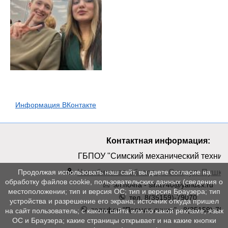
Информация ВКонтакте
Контактная информация:
ГБПОУ "Симский механический техник
Челябинская область, г. Сим, ул. Пушкин
Продолжая использовать наш сайт, вы даете согласие на
обработку файлов cookie, пользовательских данных (сведения о
эл.почта - simt740@yandex.ru
местоположении; тип и версия ОС; тип и версия Браузера; тип
тел. 8(35159)-79070
устройства и разрешение его экрана; источник откуда пришел
телефон "Прямая линия" - 8(35159)-790
на сайт пользователь; с какого сайта или по какой рекламе; язык
ОС и Браузера; какие страницы открывает и на какие кнопки