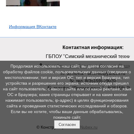
Информация ВКонтакте
Контактная информация:
ГБПОУ "Симский механический техник
Челябинская область, г. Сим, ул. Пушкин
Продолжая использовать наш сайт, вы даете согласие на
обработку файлов cookie, пользовательских данных (сведения о
эл.почта - simt740@yandex.ru
местоположении; тип и версия ОС; тип и версия Браузера; тип
тел. 8(35159)-79070
устройства и разрешение его экрана; источник откуда пришел
телефон "Прямая линия" - 8(35159)-790
на сайт пользователь; с какого сайта или по какой рекламе; язык
ОС и Браузера; какие страницы открывает и на какие кнопки
нажимает пользователь; ip-адрес) в целях функционирования
сайта и проведения статистических исследований и обзоров.
Если вы не хотите, чтобы ваши данные обрабатывались,
покиньте сайт.
Согласен
© Конструктор сайтов
Nubex.ru